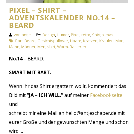
PIXEL – SHIRT –
ADVENTSKALENDER NO.14 –
BEARD
von antje
Design
,
Humor
,
Pixel
,
retro
,
Shirt
,
x-mas
Bart
,
Beard
,
Gesichtspullover
,
Haare
,
Kratzen
,
Kraulen
,
Man
,
Mann
,
Männer
,
Men
,
shirt
,
Warm. Rasieren
No.14
– BEARD.
SMART MIT BART.
Wenn ihr das Shirt ergattern wollt, kommentiert das
Bild mit
“JA – ICH WILL.”
auf meiner
Facebookseite
und
schreibt mir eine Mail an hello@antjeschaper.de mit
eurer Größe und der gewünschten Menge und schon
wird …