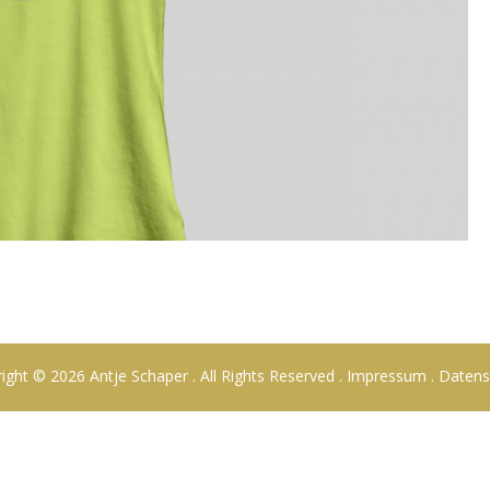
ight © 2026 Antje Schaper . All Rights Reserved .
Impressum
.
Datens