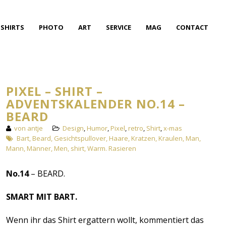
SHIRTS
PHOTO
ART
SERVICE
MAG
CONTACT
PIXEL – SHIRT –
ADVENTSKALENDER NO.14 –
BEARD
von antje
Design
,
Humor
,
Pixel
,
retro
,
Shirt
,
x-mas
Bart
,
Beard
,
Gesichtspullover
,
Haare
,
Kratzen
,
Kraulen
,
Man
,
Mann
,
Männer
,
Men
,
shirt
,
Warm. Rasieren
No.14
– BEARD.
SMART MIT BART.
Wenn ihr das Shirt ergattern wollt, kommentiert das