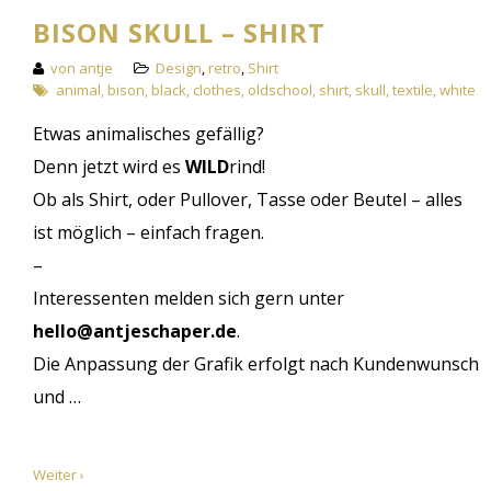
BISON SKULL – SHIRT
von antje
Design
,
retro
,
Shirt
animal
,
bison
,
black
,
clothes
,
oldschool
,
shirt
,
skull
,
textile
,
white
Etwas animalisches gefällig?
Denn jetzt wird es
WILD
rind!
Ob als Shirt, oder Pullover, Tasse oder Beutel – alles
ist möglich – einfach fragen.
–
Interessenten melden sich gern unter
hello@antjeschaper.de
.
Die Anpassung der Grafik erfolgt nach Kundenwunsch
und …
Weiter ›