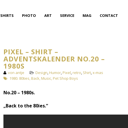
SHIRTS
PHOTO
ART
SERVICE
MAG
CONTACT
PIXEL – SHIRT –
ADVENTSKALENDER NO.20 –
1980S
von antje
Design
,
Humor
,
Pixel
,
retro
,
Shirt
,
x-mas
1980. 80ties
,
Back
,
Music
,
Pet Shop Boys
No.20 – 1980s.
„Back to the 80ies.“